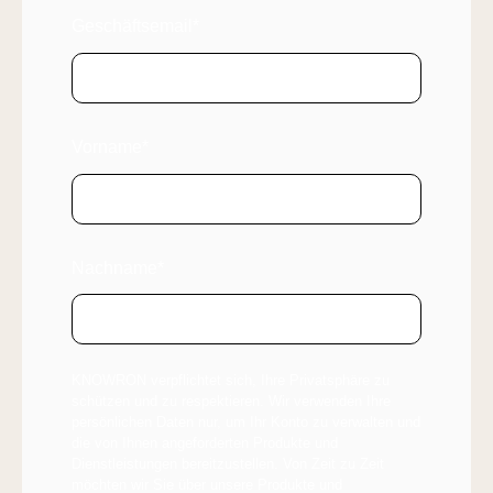
Geschäftsemail
*
Vorname
*
Nachname
*
KNOWRON verpflichtet sich, Ihre Privatsphäre zu
schützen und zu respektieren. Wir verwenden Ihre
persönlichen Daten nur, um Ihr Konto zu verwalten und
die von Ihnen angeforderten Produkte und
Dienstleistungen bereitzustellen. Von Zeit zu Zeit
möchten wir Sie über unsere Produkte und