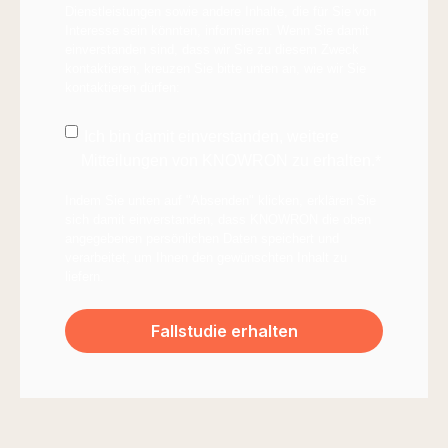
Dienstleistungen sowie andere Inhalte, die für Sie von
Interesse sein könnten, informieren. Wenn Sie damit
einverstanden sind, dass wir Sie zu diesem Zweck
kontaktieren, kreuzen Sie bitte unten an, wie wir Sie
kontaktieren dürfen:
Ich bin damit einverstanden, weitere
Mitteilungen von KNOWRON zu erhalten.
*
Indem Sie unten auf "Absenden" klicken, erklären Sie
sich damit einverstanden, dass KNOWRON die oben
angegebenen persönlichen Daten speichert und
verarbeitet, um Ihnen den gewünschten Inhalt zu
liefern.